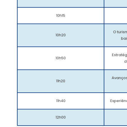
10h15
O turi
10h20
bai
Estraté
10h50
d
Avanços 
11h20
11h40
Experiênc
12h00