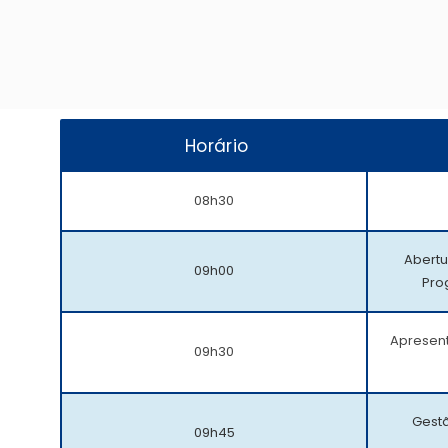
Horário
08h30
Abertu
09h00
Pro
Apresen
09h30
Gestã
09h45