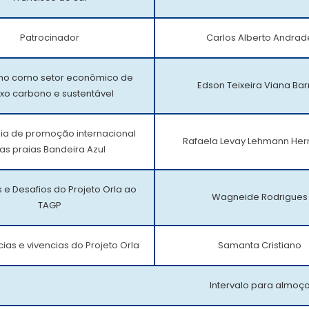
Patrocinador
Carlos Alberto Andrad
smo como setor econômico de
Edson Teixeira Viana Bar
xo carbono e sustentável
gia de promoção internacional
Rafaela Levay Lehmann He
as praias Bandeira Azul
e Desafios do Projeto Orla ao
Wagneide Rodrigues
TAGP
ias e vivencias do Projeto Orla
Samanta Cristiano
Intervalo para almoç