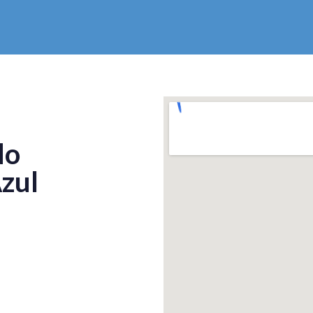
do
zul