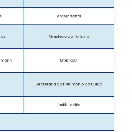
e
ArcelorMittal
ros
Ministério do Turismo
rrmann
Embratur
Secretaria do Patrimônio da União
Instituto Nila
o