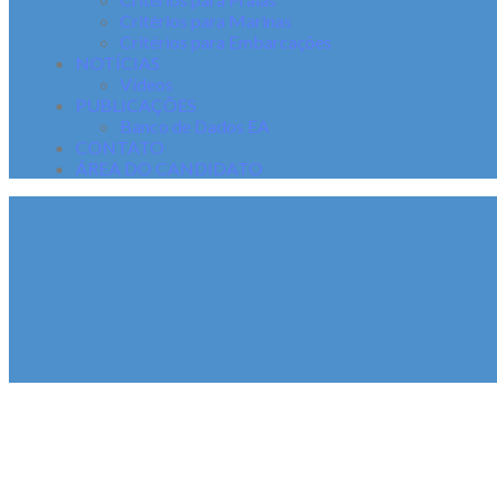
Critérios para Marinas
Critérios para Embarcações
NOTÍCIAS
Vídeos
PUBLICAÇÕES
Banco de Dados EA
CONTATO
ÁREA DO CANDIDATO
N