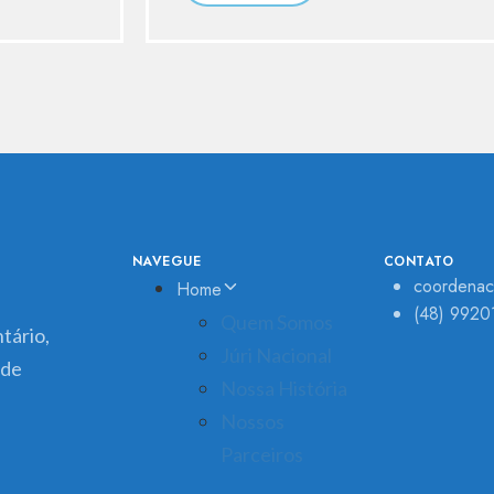
NAVEGUE
CONTATO
coordenac
Home
(48) 9920
Quem Somos
tário,
Júri Nacional
 de
Nossa História
Nossos
Parceiros