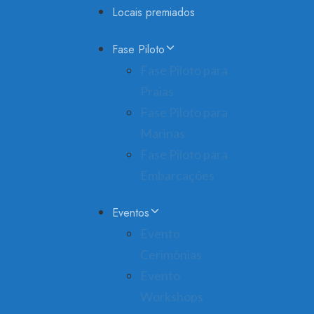
Locais premiados
Fase Piloto
Fase Piloto para
Praias
Fase Piloto para
Marinas
Fase Piloto para
Embarcações
Eventos
Evento
Cerimônias
Evento
Workshops