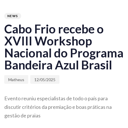
PUBLISHED
Author
Published
IN:
on:
NEWS
Cabo Frio recebe o
XVIII Workshop
Nacional do Programa
Bandeira Azul Brasil
Matheus
12/05/2025
Evento reuniu especialistas de todo o país para
discutir critérios da premiação e boas práticas na
gestão de praias