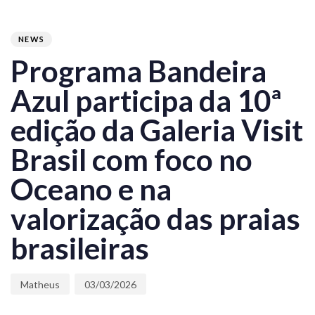
PUBLISHED
Author
Published
IN:
on:
NEWS
Programa Bandeira
Azul participa da 10ª
edição da Galeria Visit
Brasil com foco no
Oceano e na
valorização das praias
brasileiras
Matheus
03/03/2026