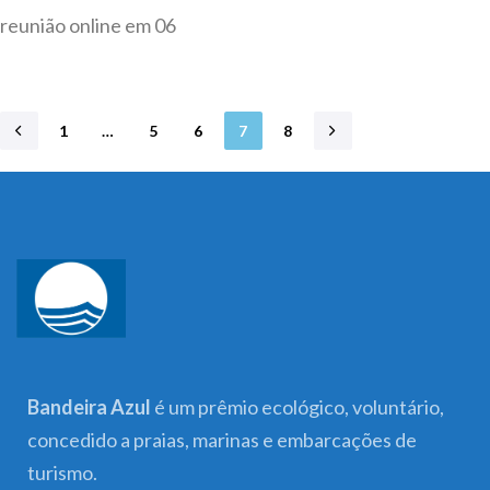
reunião online em 06
1
…
5
6
7
8
Bandeira Azul
é um prêmio ecológico, voluntário,
concedido a praias, marinas e embarcações de
turismo.